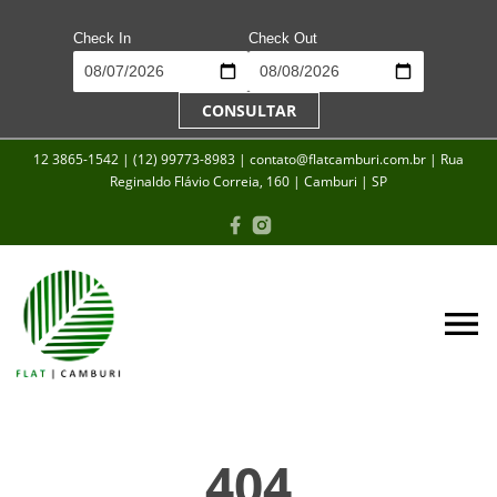
Check In
Check Out
CONSULTAR
12 3865-1542 | (12) 99773-8983 | contato@flatcamburi.com.br | Rua
Reginaldo Flávio Correia, 160 | Camburi | SP
404