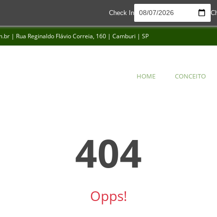
Check In
C
br | Rua Reginaldo Flávio Correia, 160 | Camburi | SP
HOME
CONCEITO
HOME
CONCEITO
404
Opps!