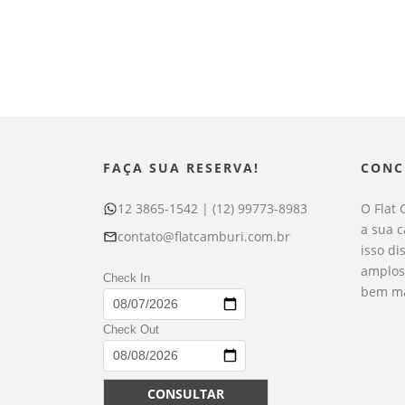
FAÇA SUA RESERVA!
CONC
12 3865-1542 | (12) 99773-8983
O Flat 
a sua 
contato@flatcamburi.com.br
isso di
amplos
Check In
bem ma
Check Out
CONSULTAR