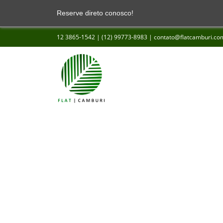
Reserve direto conosco!
12 3865-1542 | (12) 99773-8983 | contato@flatcamburi.com.