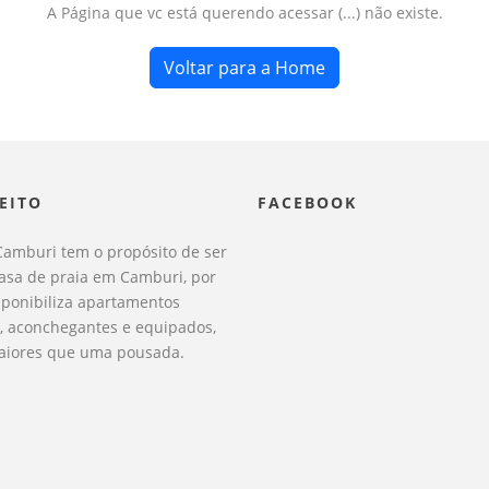
A Página que vc está querendo acessar (...) não existe.
Voltar para a Home
EITO
FACEBOOK
Camburi tem o propósito de ser
casa de praia em Camburi, por
sponibiliza apartamentos
, aconchegantes e equipados,
iores que uma pousada.